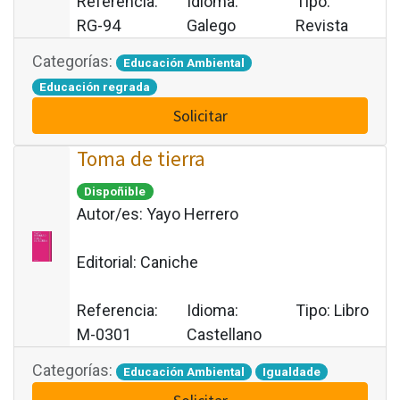
Referencia:
Idioma:
Tipo:
RG-94
Galego
Revista
Categorías:
Educación Ambiental
Educación regrada
Solicitar
Toma de tierra
Dispoñible
Autor/es:
Yayo Herrero
Editorial:
Caniche
Referencia:
Idioma:
Tipo:
Libro
M-0301
Castellano
Categorías:
Educación Ambiental
Igualdade