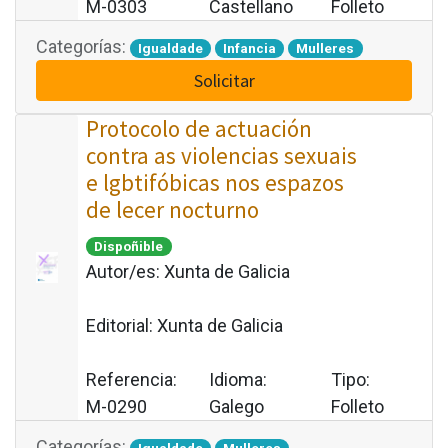
M-0303
Castellano
Folleto
Categorías:
Igualdade
Infancia
Mulleres
Solicitar
Protocolo de actuación
contra as violencias sexuais
e lgbtifóbicas nos espazos
de lecer nocturno
Dispoñible
Autor/es:
Xunta de Galicia
Editorial:
Xunta de Galicia
Referencia:
Idioma:
Tipo:
M-0290
Galego
Folleto
Categorías: