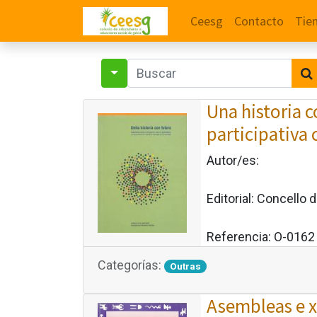
Ceesg
Contacto
Tie
Una historia 
participativa
Autor/es:
Editorial:
Concello d
Referencia:
O-0162
Categorías:
Outras
Asembleas e x