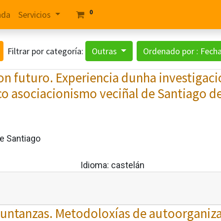
0
nda
Servicios
Filtrar por categoría:
Outras
Ordenado por : Fecha
con futuro. Experiencia dunha investigaci
 co asociacionismo veciñal de Santiago 
e Santiago
Idioma:
castelán
untanzas. Metodoloxías de autoorganiz