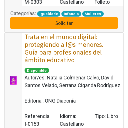
M-0303
Castellano
Folleto
Categorías:
Igualdade
Infancia
Mulleres
Solicitar
Trata en el mundo digital:
protegiendo a l@s menores.
Guía para profesionales del
ámbito educativo
Disponible
Autor/es:
Natalia Colmenar Calvo, David
Santos Velado, Serrana Ciganda Rodríguez
Editorial:
ONG Diaconía
Referencia:
Idioma:
Tipo:
Libro
I-0153
Castellano