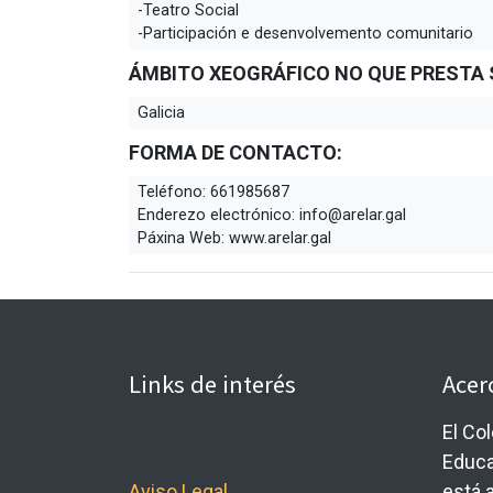
-Teatro Social
-Participación e desenvolvemento comunitario
ÁMBITO XEOGRÁFICO NO QUE PRESTA 
Galicia
FORMA DE CONTACTO:
Teléfono:
661985687
Enderezo electrónico:
info@arelar.gal
Páxina Web:
www.arelar.gal
Links de interés
Acer
El Co
Educa
Aviso Legal
está a