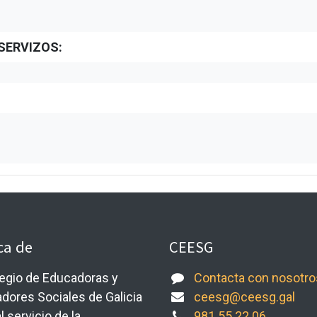
SERVIZOS:
ca de
CEESG
legio de Educadoras y
Contacta con nosotro
dores Sociales de Galicia
ceesg@ceesg.gal
l servicio de la
981 55 22 06