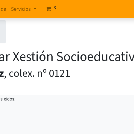
0
nda
Servicios
ar Xestión Socioeducati
z
, colex. nº
0121
s eidos: