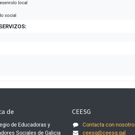
esenrolo local
o social
SERVIZOS:
ca de
CEESG
legio de Educadoras y
Contacta con nosotro
dores Sociales de Galicia
ceesg@ceesg.gal