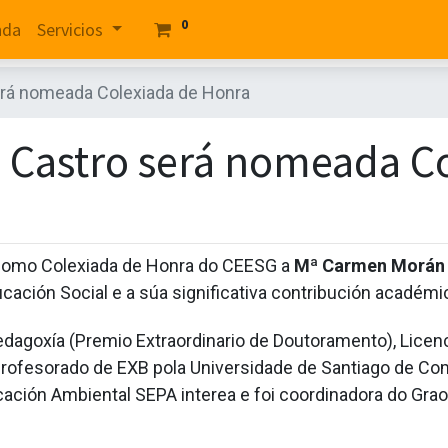
0
nda
Servicios
rá nomeada Colexiada de Honra
Castro será nomeada Co
omo Colexiada de Honra do CEESG a
Mª Carmen Morán 
cación Social e a súa significativa contribución académic
agoxía (Premio Extraordinario de Doutoramento), Licenc
Profesorado de EXB pola Universidade de Santiago de Co
cación Ambiental SEPA interea e foi coordinadora do Gra