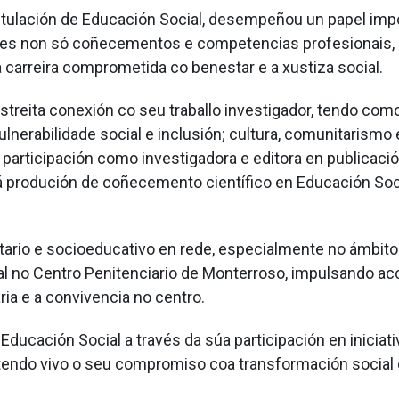
 titulación de Educación Social, desempeñou un papel i
lles non só coñecementos e competencias profesionais, 
 carreira comprometida co benestar e a xustiza social.
treita conexión co seu traballo investigador, tendo como
lnerabilidade social e inclusión; cultura, comunitarismo e 
a participación como investigadora e editora en publicac
 á produción de coñecemento científico en Educación So
ario e socioeducativo en rede, especialmente no ámbito
al no Centro Penitenciario de Monterroso, impulsando acc
ia e a convivencia no centro.
Educación Social a través da súa participación en iniciat
tendo vivo o seu compromiso coa transformación social