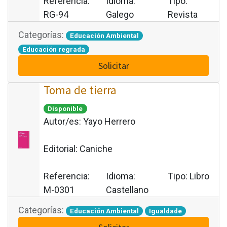
Referencia:
Idioma:
Tipo:
RG-94
Galego
Revista
Categorías:
Educación Ambiental
Educación regrada
Solicitar
Toma de tierra
Disponible
Autor/es:
Yayo Herrero
Editorial:
Caniche
Referencia:
Idioma:
Tipo:
Libro
M-0301
Castellano
Categorías:
Educación Ambiental
Igualdade