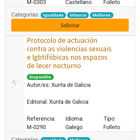
M-0303
Castellano
Folleto
Categorías:
Igualdade
Infancia
Mulleres
Solicitar
Protocolo de actuación
contra as violencias sexuais
e lgbtifóbicas nos espazos
de lecer nocturno
Disponible
Autor/es:
Xunta de Galicia
Editorial:
Xunta de Galicia
Referencia:
Idioma:
Tipo:
M-0290
Galego
Folleto
Categorías: