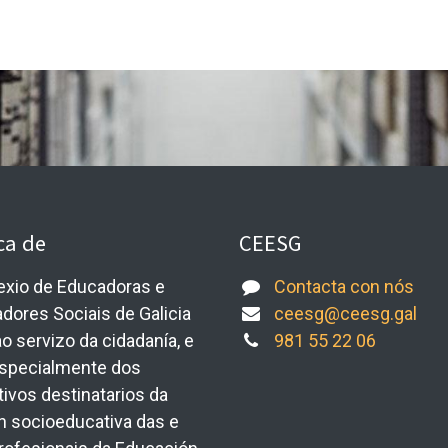
ca de
CEESG
exio de Educadoras e
Contacta con nós
dores Sociais de Galicia
ceesg@ceesg.gal
ao servizo da cidadanía, e
981 55 22 06
specialmente dos
tivos destinatarios da
n socioeducativa das e