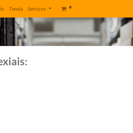
0
ós
Tenda
Servizos
xiais: