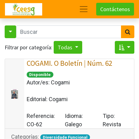
Contáctenos
Filtrar por categoría:
Todas
COGAMI. O Boletín | Núm. 62
Disponible
Autor/es:
Cogami
Editorial:
Cogami
Referencia:
Idioma:
Tipo:
CO-62
Galego
Revista
Categorías:
Diversidade Funcional