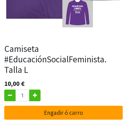
Camiseta
#EducaciónSocialFeminista.
Talla L
10,00
€
Engadir ó carro